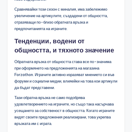
Сравнявайки този сезон с миналия, има забележимо
увеличение на артикулите, създадени от общността,
отразяващи по-близо обратната връзка и
предпочитанията на играчите.
Тенденции, водени от
общността, и тяхното значение
Обратната връзка от общността става все по-значима
при оформянето на предложенията на магазина
Forzathon. Играчите активно изразяват мнението си във
форуми и социални медии, влияейки на това кои артикули
да бъдат представени.
Тази обратна връзка не само подобрява
удовлетворението на играчите, но също така насърчава
усещането за собственост в общността. Когато играчите
видят своите предложения реализирани, това укрепва
връзката им с играта.