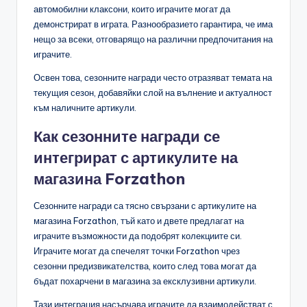
автомобилни клаксони, които играчите могат да
демонстрират в играта. Разнообразието гарантира, че има
нещо за всеки, отговарящо на различни предпочитания на
играчите.
Освен това, сезонните награди често отразяват темата на
текущия сезон, добавяйки слой на вълнение и актуалност
към наличните артикули.
Как сезонните награди се
интегрират с артикулите на
магазина Forzathon
Сезонните награди са тясно свързани с артикулите на
магазина Forzathon, тъй като и двете предлагат на
играчите възможности да подобрят колекциите си.
Играчите могат да спечелят точки Forzathon чрез
сезонни предизвикателства, които след това могат да
бъдат похарчени в магазина за ексклузивни артикули.
Тази интеграция насърчава играчите да взаимодействат с