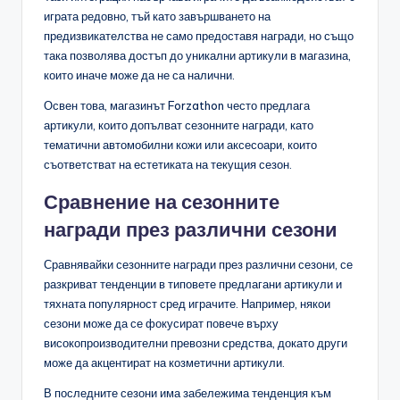
играта редовно, тъй като завършването на
предизвикателства не само предоставя награди, но също
така позволява достъп до уникални артикули в магазина,
които иначе може да не са налични.
Освен това, магазинът Forzathon често предлага
артикули, които допълват сезонните награди, като
тематични автомобилни кожи или аксесоари, които
съответстват на естетиката на текущия сезон.
Сравнение на сезонните
награди през различни сезони
Сравнявайки сезонните награди през различни сезони, се
разкриват тенденции в типовете предлагани артикули и
тяхната популярност сред играчите. Например, някои
сезони може да се фокусират повече върху
високопроизводителни превозни средства, докато други
може да акцентират на козметични артикули.
В последните сезони има забележима тенденция към