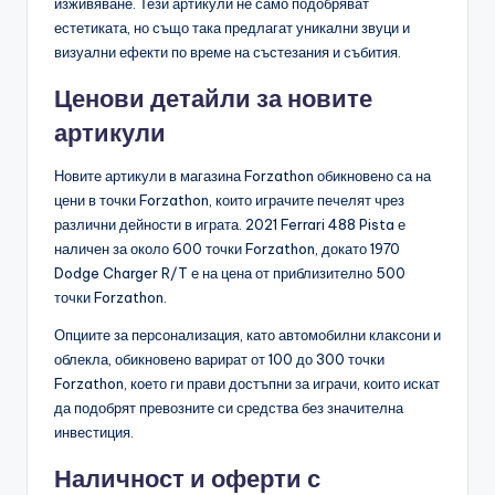
изживяване. Тези артикули не само подобряват
естетиката, но също така предлагат уникални звуци и
визуални ефекти по време на състезания и събития.
Ценови детайли за новите
артикули
Новите артикули в магазина Forzathon обикновено са на
цени в точки Forzathon, които играчите печелят чрез
различни дейности в играта. 2021 Ferrari 488 Pista е
наличен за около 600 точки Forzathon, докато 1970
Dodge Charger R/T е на цена от приблизително 500
точки Forzathon.
Опциите за персонализация, като автомобилни клаксони и
облекла, обикновено варират от 100 до 300 точки
Forzathon, което ги прави достъпни за играчи, които искат
да подобрят превозните си средства без значителна
инвестиция.
Наличност и оферти с