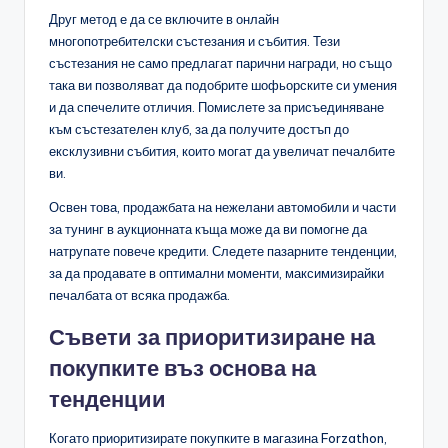
Друг метод е да се включите в онлайн
многопотребителски състезания и събития. Тези
състезания не само предлагат парични награди, но също
така ви позволяват да подобрите шофьорските си умения
и да спечелите отличия. Помислете за присъединяване
към състезателен клуб, за да получите достъп до
ексклузивни събития, които могат да увеличат печалбите
ви.
Освен това, продажбата на нежелани автомобили и части
за тунинг в аукционната къща може да ви помогне да
натрупате повече кредити. Следете пазарните тенденции,
за да продавате в оптимални моменти, максимизирайки
печалбата от всяка продажба.
Съвети за приоритизиране на
покупките въз основа на
тенденции
Когато приоритизирате покупките в магазина Forzathon,