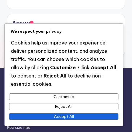
Архив
We respect your privacy
March 2026
Cookies help us improve your experience,
February 2026
deliver personalized content, and analyze
traffic. You can choose which cookies to
allow by clicking
Customize
. Click
Accept All
to consent or
Reject All
to decline non-
Правна информация
essential cookies.
Бисквитки и проследяване
Customize
Политика за защита на данните
Reject All
Условия за ползване
Accept All
Свържете се с нас
Кои сме ние