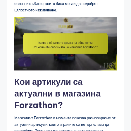
сезонни събития, които биха могли да подобрят
цялостното изживяване.
Кои артикули са
актуални в магазина
Forzathon?
Магазинът Forzathon в момента показва разнообразие от
актуални артикули, които играчите са нетърпеливи да
придобият. Популярните артикули често включват