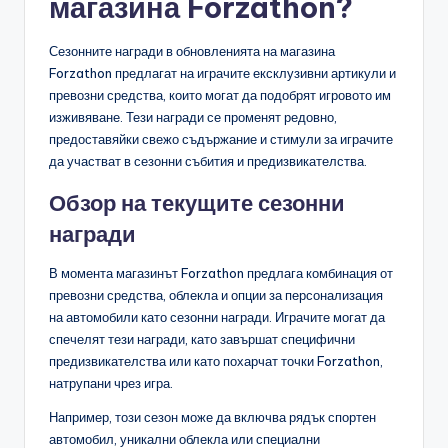
магазина Forzathon?
Сезонните награди в обновленията на магазина
Forzathon предлагат на играчите ексклузивни артикули и
превозни средства, които могат да подобрят игровото им
изживяване. Тези награди се променят редовно,
предоставяйки свежо съдържание и стимули за играчите
да участват в сезонни събития и предизвикателства.
Обзор на текущите сезонни
награди
В момента магазинът Forzathon предлага комбинация от
превозни средства, облекла и опции за персонализация
на автомобили като сезонни награди. Играчите могат да
спечелят тези награди, като завършат специфични
предизвикателства или като похарчат точки Forzathon,
натрупани чрез игра.
Например, този сезон може да включва рядък спортен
автомобил, уникални облекла или специални