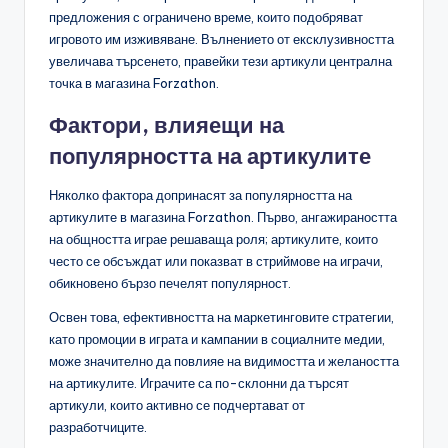
предложения с ограничено време, които подобряват
игровото им изживяване. Вълнението от ексклузивността
увеличава търсенето, правейки тези артикули централна
точка в магазина Forzathon.
Фактори, влияещи на
популярността на артикулите
Няколко фактора допринасят за популярността на
артикулите в магазина Forzathon. Първо, ангажираността
на общността играе решаваща роля; артикулите, които
често се обсъждат или показват в стриймове на играчи,
обикновено бързо печелят популярност.
Освен това, ефективността на маркетинговите стратегии,
като промоции в играта и кампании в социалните медии,
може значително да повлияе на видимостта и желаността
на артикулите. Играчите са по-склонни да търсят
артикули, които активно се подчертават от
разработчиците.