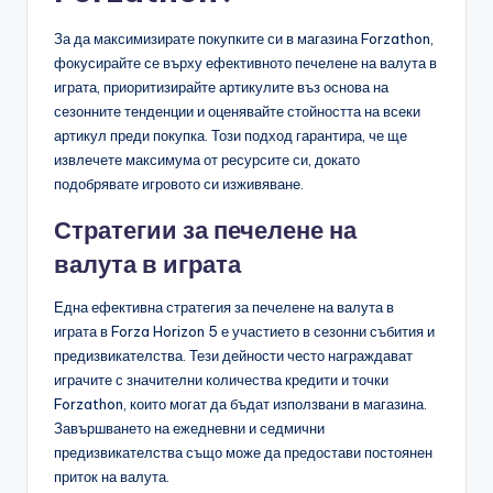
За да максимизирате покупките си в магазина Forzathon,
фокусирайте се върху ефективното печелене на валута в
играта, приоритизирайте артикулите въз основа на
сезонните тенденции и оценявайте стойността на всеки
артикул преди покупка. Този подход гарантира, че ще
извлечете максимума от ресурсите си, докато
подобрявате игровото си изживяване.
Стратегии за печелене на
валута в играта
Една ефективна стратегия за печелене на валута в
играта в Forza Horizon 5 е участието в сезонни събития и
предизвикателства. Тези дейности често награждават
играчите с значителни количества кредити и точки
Forzathon, които могат да бъдат използвани в магазина.
Завършването на ежедневни и седмични
предизвикателства също може да предостави постоянен
приток на валута.