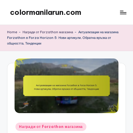
colormanilarun.com
Skip
to
content
Home
-
Награди от Forzathon магазина
-
Актуализации на магазина
Forzathon в Forza Horizon 5: Нови артикули, Обратна връзка от
общността, Тенденции
Posted
Награди от Forzathon магазина
in