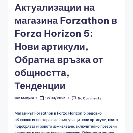
Актуализации на
магазина Forzathon в
Forza Horizon 5:
Нови артикули,
Обратна връзка от
общността,
Тенденции
Миа Кълдуел
12/03/2026
No Comments
Posted
by
Магазинът Forzathon в Forza Horizon 5 редовно
обновява инвентара си с вълнуващи нови артикули, които
подобряват игровото изживяване, включително превозни
средства и опции за персонализация. Обратната връзка