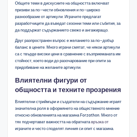
Общите теми в дискусиите на общността включват
призиви за по-чести обновления и по-широко
разнообразие от артикули. Играчите предлагат
разработчиците да въведат сезонни теми или събития, за
да поддържат съдържанието свежо и ангажиращо.
Друг разпространен въпрос е желанието за по-добър
баланс в цените. Много играчи смятат, че някои артикули
са с твърде високи цени в сравнение с възприеманата им
стойност, което води до разочарование при опити за
придобиване на желаните артикули.
Влиятелни фигури от
общността и техните прозрения
Влиятелни стриймъри и създатели на съдържание играят
значителна роля в оформянето на общественото мнение
относно обновленията на магазина Forzathon. Много от
тях подчертават важността на обратната
връзка от
играчите и често споделят личния си опит с магазина.