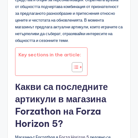
от общността подчертава комбинация от признателност
за предлаганото разнообразие и притеснения относно
цените и честотата на обновленията. В момента
магазинът предлага актуални артикули, които играчите са
нетърпеливи да съберат, отразявайки интересите на
общността и сезонните теми.
Key sections in the article:
Какви са последните
артикули в магазина
Forzathon на Forza
Horizon 5?
Магазинът Forzathon в
Forza Horizon 5
редовно се