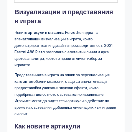
Визуализации и представяния
в играта
Новите артикули в магазина Forzathon идват с
впечатляващи визуализации в играта, които
демонстрират техния дизайн и производителност. 2021
Ferrari 488 Pista разполага с елегантни линии и ярка
цветова палитра, което го прави отличен избор за
играчите.
Представянията в играта на опции за персонализация,
като автомобилни клаксони, също са впечатляващи,
предоставяйки уникални звукови ефекти, които
подобряват цялостното състезателно изживяване.
Играчите могат да видят тези артикули в действие по
време на състезания, добавяйки личен щрих към игровия
си опит.
Как новите артикули