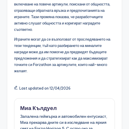
включване на повече артикули, поискани от общността,
отразяващи обратната връзка и предпочитанията на
играчите. Тази промяна показва, че разработчиците
активно слушат общността и коригират наградите
съответно.
Играчите могат да се възползват от проследяването на
тези тенденции, тъй като разбирането на миналите
награди може да им помогне да предвидят бъдещите
предложения и да стратегизират как да максимизират
точките си Forzathon за артикулите, които най-много
желаят.
Last updated on 12/04/2026
Миа Кълдуел
Запалена геймърка и автомобилен ентусиаст,
Миа прекарва дните си в изследване на яркия
свят на Forza Horizon 5. С остро око за