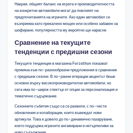
Накрая, общият баланс на играта и производителността
на конкретни автомобили могат да повлияят на
предпочитанията на играчите. Ако един автомобил се
възприема като прекалено мощен или особено забавен за
шофиране, популярността му вероятно ще нарасне.
Сравнение на текущите
тенденции с предишни сезони
Текущите тенденции в магазина Forzathon показват
промяна към по-разнообразни предложения в сравнение
с предишни сезони. В по-ранни итерации акцентът беше
основно върху високопроизводителни автомобили, но
сега има по-широк спектър от опции за персонализация и
тематично съдържание.
Сезонните събития също са се развили, с по-чести
обновления и колаборации, които въвеждат нови
артикули. Това е довело до по-динамично пазаруване,
което поддържа играчите ангажирани и нетърпеливи за
ново съдържание.