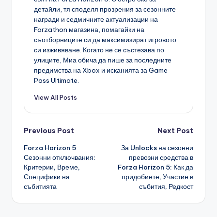
детайли, тя споделя прозрения за сезонните
награди и седмичните актуализации на
Forzathon магазина, помагайки на
съотборниците си да максимизират игровото
си изживяване. Когато не се състезава по
улиците, Миа обича да пише за последните
предимства на Xbox и исканията за Game
Pass Ultimate.
View All Posts
Post
Previous Post
Next Post
Forza Horizon 5
За Unlocks на сезонни
navigation
Сезонни отключвания:
превозни средства в
Критерии, Време,
Forza Horizon 5: Как да
Специфики на
придобиете, Участие в
събитията
събития, Редкост