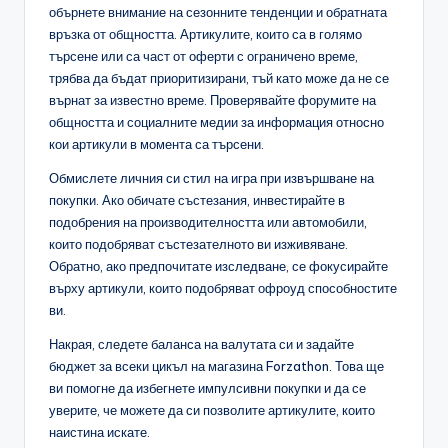
обърнете внимание на сезонните тенденции и обратната
връзка от общността. Артикулите, които са в голямо
търсене или са част от оферти с ограничено време,
трябва да бъдат приоритизирани, тъй като може да не се
върнат за известно време. Проверявайте форумите на
общността и социалните медии за информация относно
кои артикули в момента са търсени.
Обмислете личния си стил на игра при извършване на
покупки. Ако обичате състезания, инвестирайте в
подобрения на производителността или автомобили,
които подобряват състезателното ви изживяване.
Обратно, ако предпочитате изследване, се фокусирайте
върху артикули, които подобряват офроуд способностите
ви.
Накрая, следете баланса на валутата си и задайте
бюджет за всеки цикъл на магазина Forzathon. Това ще
ви помогне да избегнете импулсивни покупки и да се
уверите, че можете да си позволите артикулите, които
наистина искате.