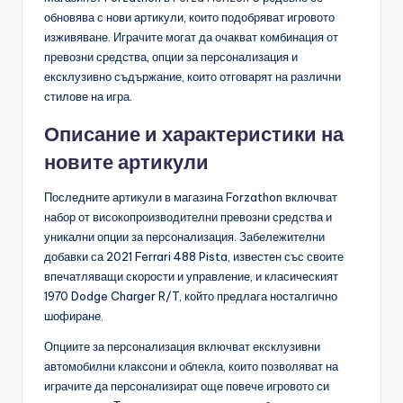
обновява с нови артикули, които подобряват игровото
изживяване. Играчите могат да очакват комбинация от
превозни средства, опции за персонализация и
ексклузивно съдържание, които отговарят на различни
стилове на игра.
Описание и характеристики на
новите артикули
Последните артикули в магазина Forzathon включват
набор от високопроизводителни превозни средства и
уникални опции за персонализация. Забележителни
добавки са 2021 Ferrari 488 Pista, известен със своите
впечатляващи скорости и управление, и класическият
1970 Dodge Charger R/T, който предлага носталгично
шофиране.
Опциите за персонализация включват ексклузивни
автомобилни клаксони и облекла, които позволяват на
играчите да персонализират още повече игровото си