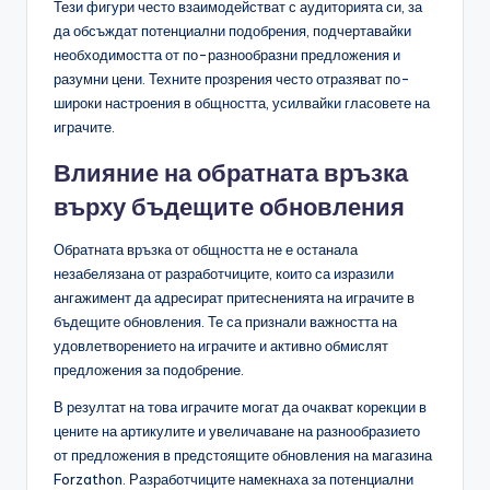
Тези фигури често взаимодействат с аудиторията си, за
да обсъждат потенциални подобрения, подчертавайки
необходимостта от по-разнообразни предложения и
разумни цени. Техните прозрения често отразяват по-
широки настроения в общността, усилвайки гласовете на
играчите.
Влияние на обратната връзка
върху бъдещите обновления
Обратната връзка от общността не е останала
незабелязана от разработчиците, които са изразили
ангажимент да адресират притесненията на играчите в
бъдещите обновления. Те са признали важността на
удовлетворението на играчите и активно обмислят
предложения за подобрение.
В резултат на това играчите могат да очакват корекции в
цените на артикулите и увеличаване на разнообразието
от предложения в предстоящите обновления на магазина
Forzathon. Разработчиците намекнаха за потенциални