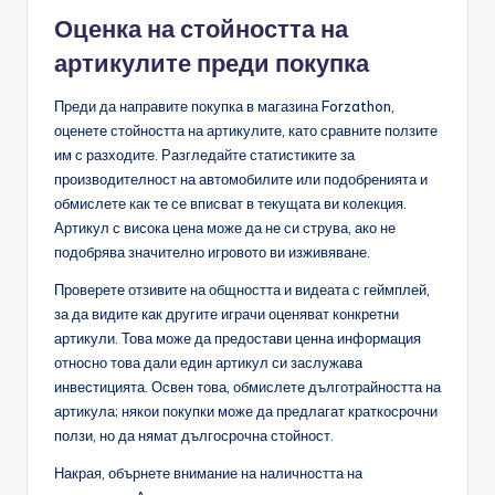
Оценка на стойността на
артикулите преди покупка
Преди да направите покупка в магазина Forzathon,
оценете стойността на артикулите, като сравните ползите
им с разходите. Разгледайте статистиките за
производителност на автомобилите или подобренията и
обмислете как те се вписват в текущата ви колекция.
Артикул с висока цена може да не си струва, ако не
подобрява значително игровото ви изживяване.
Проверете отзивите на общността и видеата с геймплей,
за да видите как другите играчи оценяват конкретни
артикули. Това може да предостави ценна информация
относно това дали един артикул си заслужава
инвестицията. Освен това, обмислете дълготрайността на
артикула; някои покупки може да предлагат краткосрочни
ползи, но да нямат дългосрочна стойност.
Накрая, обърнете внимание на наличността на