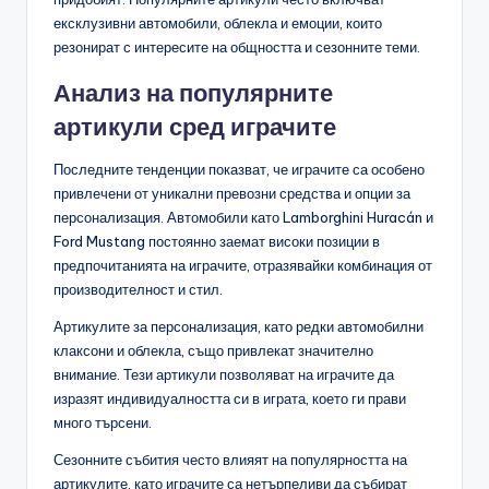
ексклузивни автомобили, облекла и емоции, които
резонират с интересите на общността и сезонните теми.
Анализ на популярните
артикули сред играчите
Последните тенденции показват, че играчите са особено
привлечени от уникални превозни средства и опции за
персонализация. Автомобили като Lamborghini Huracán и
Ford Mustang постоянно заемат високи позиции в
предпочитанията на играчите, отразявайки комбинация от
производителност и стил.
Артикулите за персонализация, като редки автомобилни
клаксони и облекла, също привлекат значително
внимание. Тези артикули позволяват на играчите да
изразят индивидуалността си в играта, което ги прави
много търсени.
Сезонните събития често влияят на популярността на
артикулите, като играчите са нетърпеливи да събират