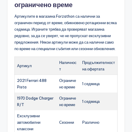
ограничено време
Артикулите в магазина Forzathon са налични за
ограничен период от време, обикновено ротационни всяка
седмица. Играчите трябва да проверяват магазина
редовно, за да се уверят, че не пропускат ексклузивни
предложения. Някои артикули може да са налични само
по време на специални събития или сезонни обновления.
Наличнос
Продължителност
Артикул
т
на офертата
2021 Ferrari 488
Ограниче
1 седмица
Pista
но време
1970 Dodge Charger
Ограниче
1 седмица
R/T
но време
Ексклузивни
автомобилни
Сезонни
Различно
клаксони